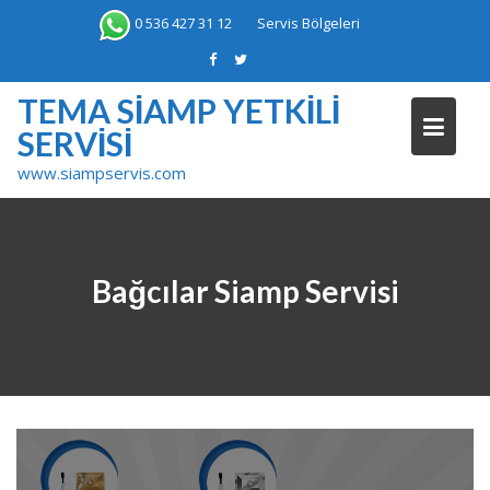
Skip
0 536 427 31 12
Servis Bölgeleri
to
content
TEMA SIAMP YETKILI
SERVISI
www.siampservis.com
Bağcılar Siamp Servisi