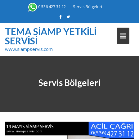
Skip
0 536 427 31 12
Servis Bölgeleri
to
content
TEMA SIAMP YETKILI
SERVISI
www.siampservis.com
Servis Bölgeleri