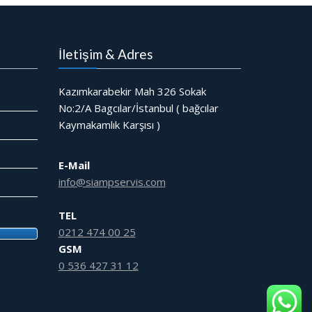
İletişim & Adres
Kazımkarabekir Mah 326 Sokak
No:2/A Bagcılar/İstanbul ( bağcılar
Kaymakamlık Karşısı )
E-Mail
info@siampservis.com
TEL
0212 474 00 25
GSM
0 536 427 31 12