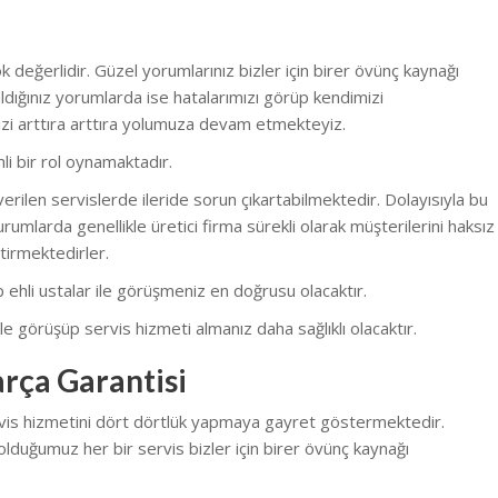
 değerlidir. Güzel yorumlarınız bizler için birer övünç kaynağı
dığınız yorumlarda ise hatalarımızı görüp kendimizi
zi arttıra arttıra yolumuza devam etmekteyiz.
li bir rol oynamaktadır.
erilen servislerde ileride sorun çıkartabilmektedir. Dolayısıyla bu
rumlarda genellikle üretici firma sürekli olarak müşterilerini haksız
tirmektedirler.
nüp ehli ustalar ile görüşmeniz en doğrusu olacaktır.
e görüşüp servis hizmeti almanız daha sağlıklı olacaktır.
rça Garantisi
rvis hizmetini dört dörtlük yapmaya gayret göstermektedir.
olduğumuz her bir servis bizler için birer övünç kaynağı