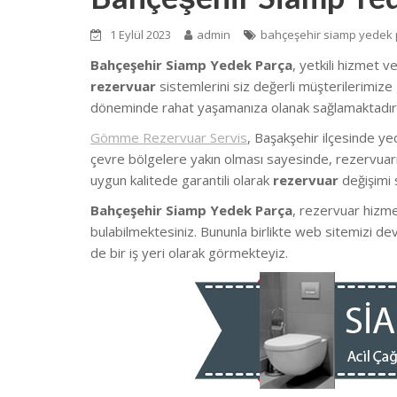
1 Eylül 2023
admin
bahçeşehir siamp yedek 
Bahçeşehir Siamp Yedek Parça
, yetkili hizmet v
rezervuar
sistemlerini siz değerli müşterilerimize 
döneminde rahat yaşamanıza olanak sağlamaktadır
Gömme Rezervuar Servis
, Başakşehir ilçesinde y
çevre bölgelere yakın olması sayesinde, rezervuarın
uygun kalitede garantili olarak
rezervuar
değişimi 
Bahçeşehir Siamp Yedek Parça
, rezervuar hizme
bulabilmektesiniz. Bununla birlikte web sitemizi d
de bir iş yeri olarak görmekteyiz.