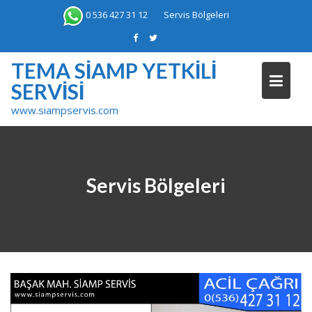
Skip
0 536 427 31 12
Servis Bölgeleri
to
content
TEMA SIAMP YETKILI
SERVISI
www.siampservis.com
Servis Bölgeleri