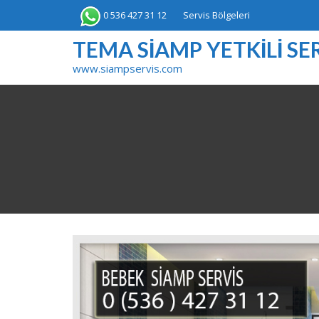
Skip
0 536 427 31 12
Servis Bölgeleri
to
content
TEMA SIAMP YETKILI SER
www.siampservis.com