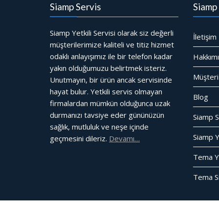
Siamp Servis
Siamp 
Siamp Yetkili Servisi olarak siz değerli
İletişim
müşterilerimize kaliteli ve titiz hizmet
odaklı anlayışımız ile bir telefon kadar
Hakkım
yakın olduğumuzu belirtmek isteriz.
Müşteri
Unutmayın, bir ürün ancak servisinde
hayat bulur. Yetkili servis olmayan
Blog
firmalardan mümkün olduğunca uzak
durmanızı tavsiye eder gününüzün
Siamp S
sağlık, mutluluk ve neşe içinde
Siamp Ye
geçmesini dileriz.
Devamı…
Tema Yet
Tema Si
© Tüm Hakları Saklıdır
Gömme Rezervuar Servis