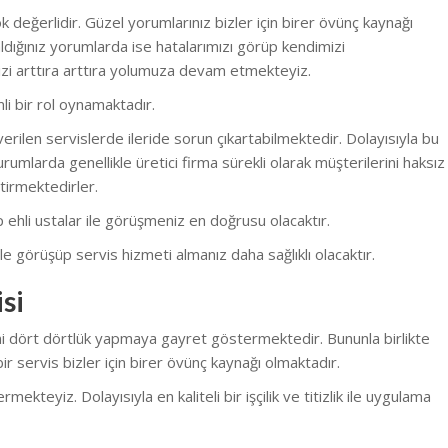
 değerlidir. Güzel yorumlarınız bizler için birer övünç kaynağı
dığınız yorumlarda ise hatalarımızı görüp kendimizi
zi arttıra arttıra yolumuza devam etmekteyiz.
li bir rol oynamaktadır.
erilen servislerde ileride sorun çıkartabilmektedir. Dolayısıyla bu
rumlarda genellikle üretici firma sürekli olarak müşterilerini haksız
tirmektedirler.
nüp ehli ustalar ile görüşmeniz en doğrusu olacaktır.
e görüşüp servis hizmeti almanız daha sağlıklı olacaktır.
si
ini dört dörtlük yapmaya gayret göstermektedir. Bununla birlikte
r servis bizler için birer övünç kaynağı olmaktadır.
eyiz. Dolayısıyla en kaliteli bir işçilik ve titizlik ile uygulama