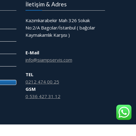
İletişim & Adres
Kazımkarabekir Mah 326 Sokak
No:2/A Bagcılar/İstanbul ( bağcılar
Kaymakamlık Karşısı )
E-Mail
info@siampservis.com
TEL
0212 474 00 25
GSM
0 536 427 31 12