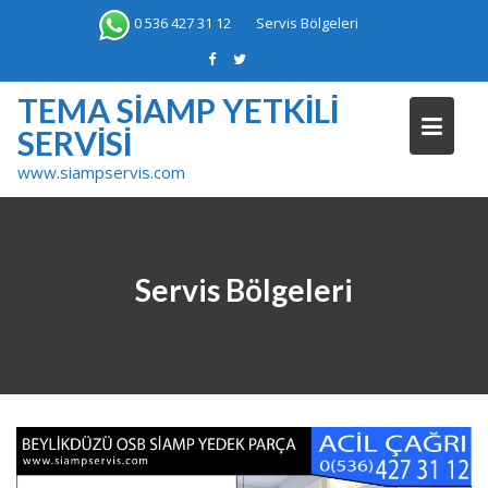
Skip
0 536 427 31 12
Servis Bölgeleri
to
content
TEMA SIAMP YETKILI
SERVISI
www.siampservis.com
Servis Bölgeleri