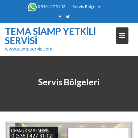
Skip
0 536 427 31 12
Servis Bölgeleri
to
content
TEMA SIAMP YETKILI
SERVISI
www.siampservis.com
Servis Bölgeleri