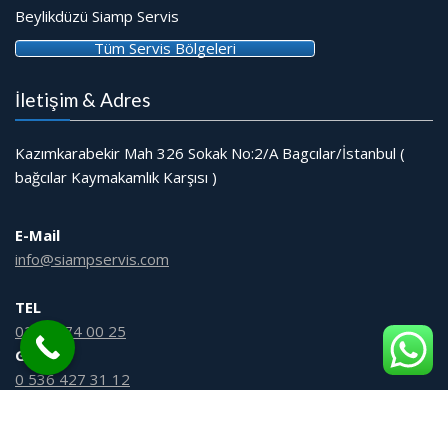
Beylikdüzü Siamp Servis
Tüm Servis Bölgeleri
İletişim & Adres
Kazımkarabekir Mah 326 Sokak No:2/A Bagcılar/İstanbul (
bağcılar Kaymakamlık Karşısı )
E-Mail
info@siampservis.com
TEL
0212 474 00 25
GSM
0 536 427 31 12