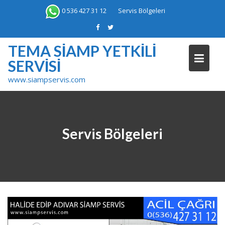
Skip
0 536 427 31 12
Servis Bölgeleri
to
content
TEMA SIAMP YETKILI
SERVISI
www.siampservis.com
Servis Bölgeleri