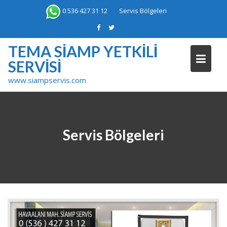
Skip
0 536 427 31 12
Servis Bölgeleri
to
content
TEMA SIAMP YETKILI
SERVISI
www.siampservis.com
Servis Bölgeleri