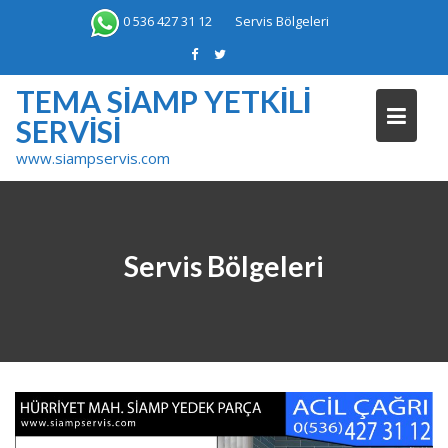
Skip
0 536 427 31 12
Servis Bölgeleri
to
content
TEMA SIAMP YETKILI
SERVISI
www.siampservis.com
Servis Bölgeleri