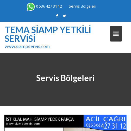
Skip
0 536 427 31 12
Servis Bölgeleri
to
content
TEMA SIAMP YETKILI
SERVISI
www.siampservis.com
Servis Bölgeleri