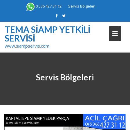
Skip
0 536 427 31 12
Servis Bölgeleri
to
content
TEMA SIAMP YETKILI
SERVISI
www.siampservis.com
Servis Bölgeleri