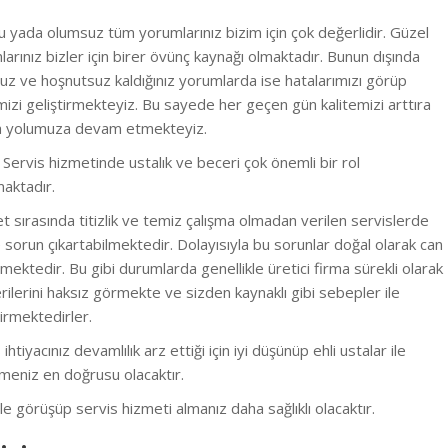
 yada olumsuz tüm yorumlarınız bizim için çok değerlidir. Güzel
arınız bizler için birer övünç kaynağı olmaktadır. Bunun dışında
z ve hoşnutsuz kaldığınız yorumlarda ise hatalarımızı görüp
izi geliştirmekteyiz.
Bu sayede her geçen gün kalitemizi arttıra
ra yolumuza devam etmekteyiz.
i Servis hizmetinde ustalık ve beceri çok önemli bir rol
aktadır.
 sırasında titizlik ve temiz çalışma olmadan verilen servislerde
e sorun çıkartabilmektedir. Dolayısıyla bu sorunlar doğal olarak can
lmektedir. B
u gibi durumlarda genellikle üretici firma sürekli olarak
ilerini haksız görmekte ve sizden kaynaklı gibi sebepler ile
irmektedirler.
 ihtiyacınız devamlılık arz ettiği için iyi düşünüp ehli ustalar ile
meniz en doğrusu olacaktır.
e görüşüp servis hizmeti almanız daha sağlıklı olacaktır.