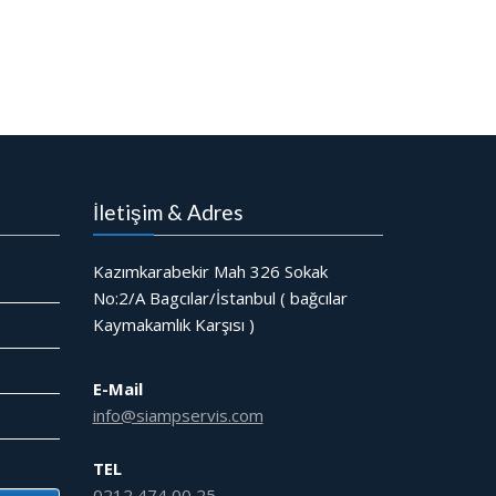
İletişim & Adres
Kazımkarabekir Mah 326 Sokak
No:2/A Bagcılar/İstanbul ( bağcılar
Kaymakamlık Karşısı )
E-Mail
info@siampservis.com
TEL
0212 474 00 25