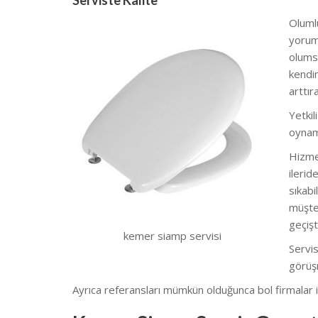
Serviste Kalite
Olumlu
yoruml
olumsu
kendim
arttı
Yetkil
oynam
Hizmet
ilerid
sıkabi
müşter
geçişt
kemer siamp servisi
Servis
görüş
Ayrıca referansları mümkün olduğunca bol firmalar il