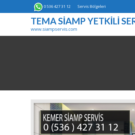
Skip
0 536 427 31 12
Servis Bölgeleri
to
content
TEMA SIAMP YETKILI SER
www.siampservis.com