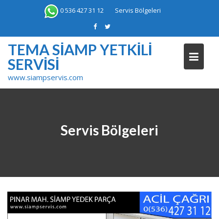
Skip
0 536 427 31 12
Servis Bölgeleri
to
content
TEMA SIAMP YETKILI
SERVISI
www.siampservis.com
Servis Bölgeleri