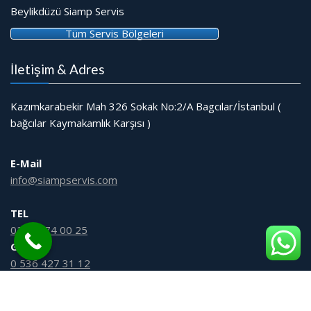
Beylikdüzü Siamp Servis
Tüm Servis Bölgeleri
İletişim & Adres
Kazımkarabekir Mah 326 Sokak No:2/A Bagcılar/İstanbul (
bağcılar Kaymakamlık Karşısı )
E-Mail
info@siampservis.com
TEL
0212 474 00 25
GSM
0 536 427 31 12