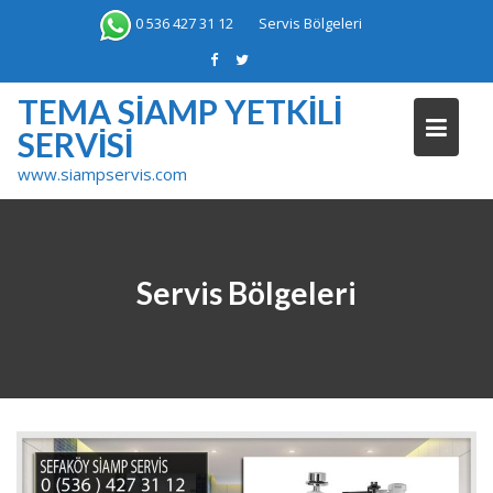
Skip
0 536 427 31 12
Servis Bölgeleri
to
content
TEMA SIAMP YETKILI
SERVISI
www.siampservis.com
Servis Bölgeleri