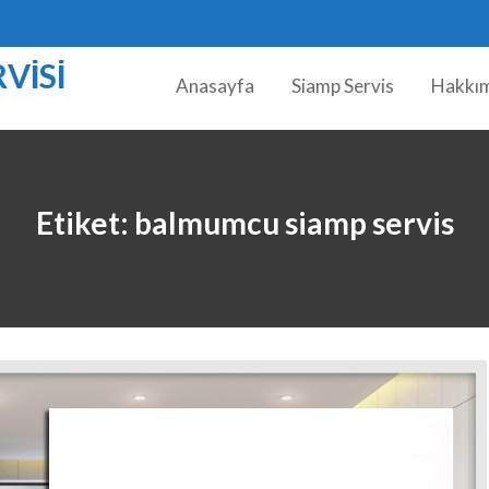
VISI
Anasayfa
Siamp Servis
Hakkı
Etiket:
balmumcu siamp servis