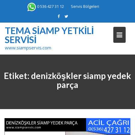
Skip
0 536 427 31 12
Servis Bölgeleri
to
content
TEMA SIAMP YETKILI
SERVISI
www.siampservis.com
Etiket:
denizköşkler siamp yedek
parça