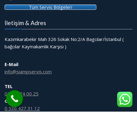
Tüm Servis Bölgeleri
İletişim & Adres
Kazımkarabekir Mah 326 Sokak No:2/A Bagcılar/İstanbul (
bağcılar Kaymakamlık Karşısı )
E-Mail
info@siampservis.com
TEL
0212 474 00 25
GSM
0 536 427 31 12
© Tüm Hakları Saklıdır
Gömme Rezervuar Servis