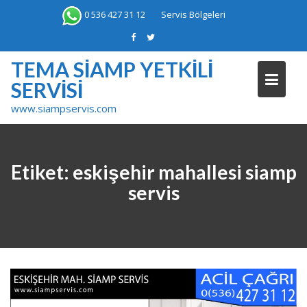
Skip
0 536 427 31 12
Servis Bölgeleri
to
content
TEMA SIAMP YETKILI
SERVISI
www.siampservis.com
Etiket:
eskişehir mahallesi siamp
servis