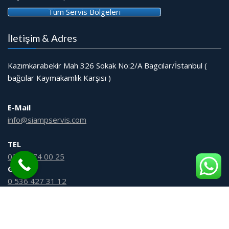
Tüm Servis Bölgeleri
İletişim & Adres
Kazımkarabekir Mah 326 Sokak No:2/A Bagcılar/İstanbul (
bağcılar Kaymakamlık Karşısı )
E-Mail
info@siampservis.com
TEL
0212 474 00 25
GSM
0 536 427 31 12
© Tüm Hakları Saklıdır
Gömme Rezervuar Servis