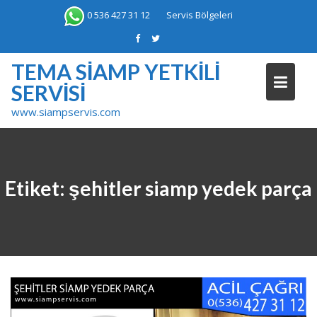
Skip
0 536 427 31 12
Servis Bölgeleri
to
content
TEMA SIAMP YETKILI
SERVISI
www.siampservis.com
Etiket:
şehitler siamp yedek parça