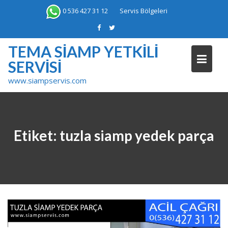
Skip
0 536 427 31 12
Servis Bölgeleri
to
content
TEMA SIAMP YETKILI
SERVISI
www.siampservis.com
Etiket:
tuzla siamp yedek parça