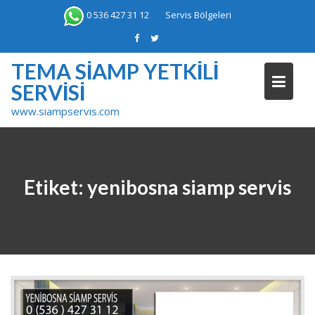
Skip
0 536 427 31 12
Servis Bölgeleri
to
content
TEMA SIAMP YETKILI
SERVISI
www.siampservis.com
Etiket:
yenibosna siamp servis