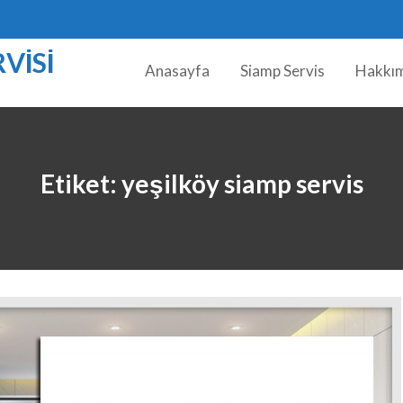
VISI
Anasayfa
Siamp Servis
Hakkı
Etiket:
yeşilköy siamp servis