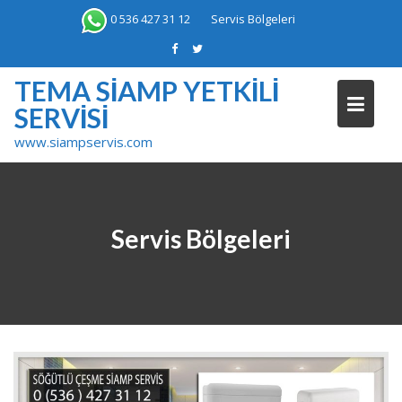
Skip
0 536 427 31 12
Servis Bölgeleri
to
content
TEMA SIAMP YETKILI
SERVISI
www.siampservis.com
Servis Bölgeleri