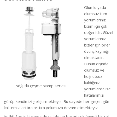
Olumlu yada
olumsuz tüm
yorumlarınız
bizim için çok
değerlidir. Güzel
yorumlarınız
bizler için birer
övünç kaynağı
olmaktadır.
Bunun dışında
olumsuz ve
hoşnutsuz
kaldığınız
söğütlü çeşme siamp servisi
yorumlarda ise
hatalarımızı
görüp kendimizi geliştirmekteyiz. Bu sayede her geçen gün
kalitemizi arttıra arttıra yolumuza devam etmekteyiz.
Yetkili Servis hizmetinde ustalık ve beceri çok önemli bir rol