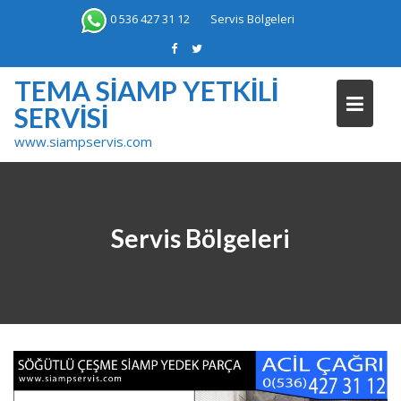
Skip
0 536 427 31 12
Servis Bölgeleri
to
content
TEMA SIAMP YETKILI
SERVISI
www.siampservis.com
Servis Bölgeleri