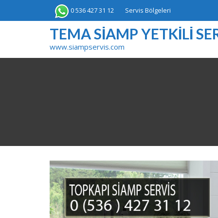
Skip
0 536 427 31 12
Servis Bölgeleri
to
content
TEMA SIAMP YETKILI SER
www.siampservis.com