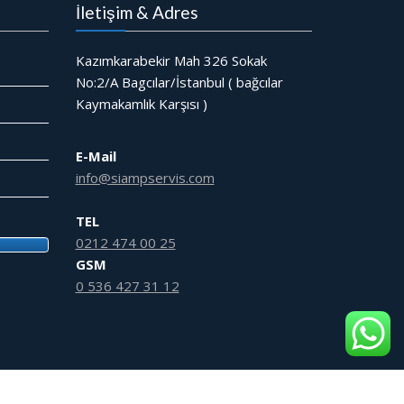
İletişim & Adres
Kazımkarabekir Mah 326 Sokak
No:2/A Bagcılar/İstanbul ( bağcılar
Kaymakamlık Karşısı )
E-Mail
info@siampservis.com
TEL
0212 474 00 25
GSM
0 536 427 31 12