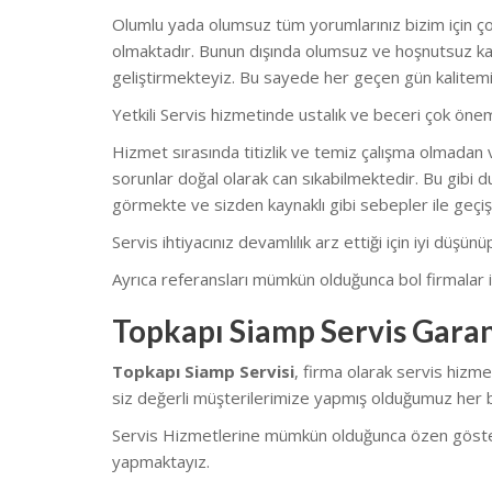
Olumlu yada olumsuz tüm yorumlarınız bizim için çok
olmaktadır. Bunun dışında olumsuz ve hoşnutsuz kal
geliştirmekteyiz. Bu sayede her geçen gün kalitemi
Yetkili Servis hizmetinde ustalık ve beceri çok önem
Hizmet sırasında titizlik ve temiz çalışma olmadan v
sorunlar doğal olarak can sıkabilmektedir. Bu gibi du
görmekte ve sizden kaynaklı gibi sebepler ile geçiş
Servis ihtiyacınız devamlılık arz ettiği için iyi düşü
Ayrıca referansları mümkün olduğunca bol firmalar il
Topkapı Siamp Servis Garan
Topkapı Siamp Servisi
, firma olarak servis hizm
siz değerli müşterilerimize yapmış olduğumuz her bi
Servis Hizmetlerine mümkün olduğunca özen göstermekt
yapmaktayız.