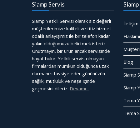
Siamp Servis
Siamp 
Siamp Yetkili Servisi olarak siz değerli
İletişim
müşterilerimize kaliteli ve titiz hizmet
odaklı anlayışımız ile bir telefon kadar
Hakkım
yakın olduğumuzu belirtmek isteriz.
Müşteri
Unutmayın, bir ürün ancak servisinde
hayat bulur. Yetkili servis olmayan
Blog
firmalardan mümkün olduğunca uzak
durmanızı tavsiye eder gününüzün
Siamp S
sağlık, mutluluk ve neşe içinde
Siamp Ye
geçmesini dileriz.
Devamı…
Tema Yet
Tema Si
© Tüm Hakları Saklıdır
Gömme Rezervuar Servis