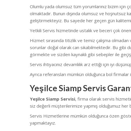
Olumlu yada olumsuz tüm yorumlarınız bizim için çok
olmaktadır. Bunun dışında olumsuz ve hoşnutsuz kal
geliştirmekteyiz. Bu sayede her geçen gün kalitemi
Yetkili Servis hizmetinde ustalık ve beceri çok önem
Hizmet sırasında titizlik ve temiz çalışma olmadan v
sorunlar doğal olarak can sıkabilmektedir. Bu gibi du
görmekte ve sizden kaynaklı gibi sebepler ile geçiş
Servis ihtiyacınız devamlılık arz ettiği için iyi düşü
Ayrıca referansları mümkün olduğunca bol firmalar il
Yeşilce Siamp Servis Garant
Yeşilce Siamp Servisi
, firma olarak servis hizmet
siz değerli müşterilerimize yapmış olduğumuz her bi
Servis Hizmetlerine mümkün olduğunca özen göstermekt
yapmaktayız.