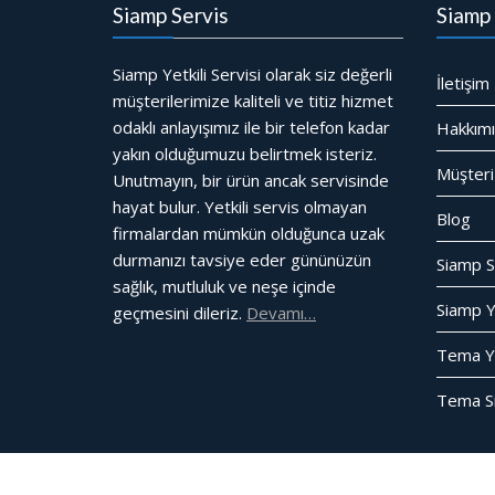
Siamp Servis
Siamp 
Siamp Yetkili Servisi olarak siz değerli
İletişim
müşterilerimize kaliteli ve titiz hizmet
odaklı anlayışımız ile bir telefon kadar
Hakkım
yakın olduğumuzu belirtmek isteriz.
Müşteri
Unutmayın, bir ürün ancak servisinde
hayat bulur. Yetkili servis olmayan
Blog
firmalardan mümkün olduğunca uzak
durmanızı tavsiye eder gününüzün
Siamp S
sağlık, mutluluk ve neşe içinde
Siamp Ye
geçmesini dileriz.
Devamı…
Tema Yet
Tema Si
© Tüm Hakları Saklıdır
Gömme Rezervuar Servis