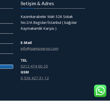
İletişim & Adres
Kazımkarabekir Mah 326 Sokak
No:2/A Bagcılar/İstanbul ( bağcılar
Kaymakamlık Karşısı )
E-Mail
info@siampservis.com
TEL
0212 474 00 25
GSM
0 536 427 31 12