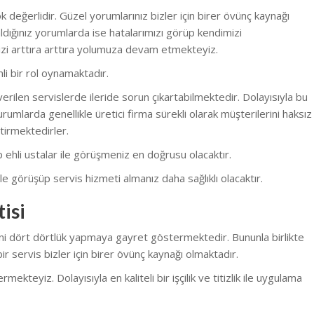
 değerlidir. Güzel yorumlarınız bizler için birer övünç kaynağı
dığınız yorumlarda ise hatalarımızı görüp kendimizi
zi arttıra arttıra yolumuza devam etmekteyiz.
li bir rol oynamaktadır.
erilen servislerde ileride sorun çıkartabilmektedir. Dolayısıyla bu
rumlarda genellikle üretici firma sürekli olarak müşterilerini haksız
tirmektedirler.
nüp ehli ustalar ile görüşmeniz en doğrusu olacaktır.
e görüşüp servis hizmeti almanız daha sağlıklı olacaktır.
isi
ini dört dörtlük yapmaya gayret göstermektedir. Bununla birlikte
r servis bizler için birer övünç kaynağı olmaktadır.
eyiz. Dolayısıyla en kaliteli bir işçilik ve titizlik ile uygulama