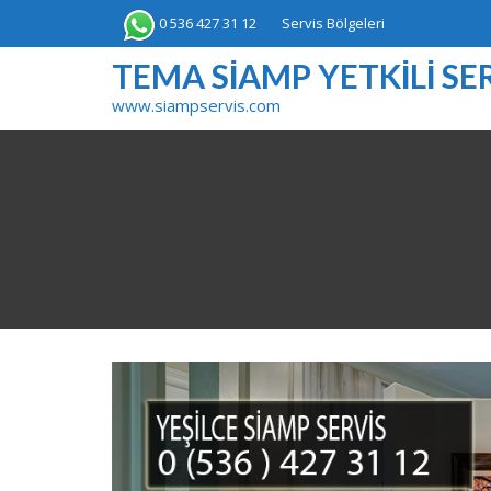
Skip
0 536 427 31 12
Servis Bölgeleri
to
content
TEMA SIAMP YETKILI SER
www.siampservis.com