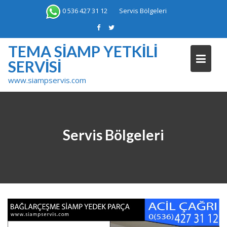
Skip
0 536 427 31 12
Servis Bölgeleri
to
content
TEMA SIAMP YETKILI
SERVISI
www.siampservis.com
Servis Bölgeleri