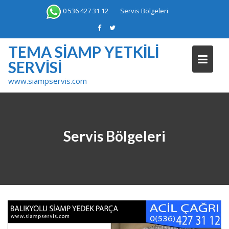
Skip
0 536 427 31 12
Servis Bölgeleri
to
content
TEMA SIAMP YETKILI
SERVISI
www.siampservis.com
Servis Bölgeleri