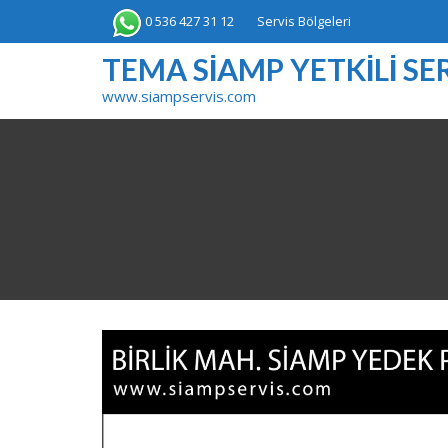
Skip
0 536 427 31 12
Servis Bölgeleri
to
content
TEMA SIAMP YETKILI SER
www.siampservis.com