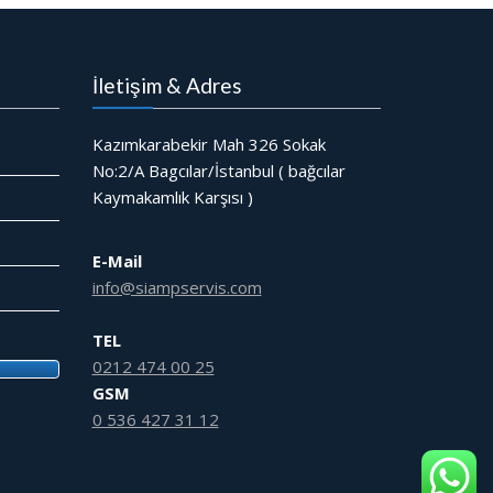
İletişim & Adres
Kazımkarabekir Mah 326 Sokak
No:2/A Bagcılar/İstanbul ( bağcılar
Kaymakamlık Karşısı )
E-Mail
info@siampservis.com
TEL
0212 474 00 25
GSM
0 536 427 31 12