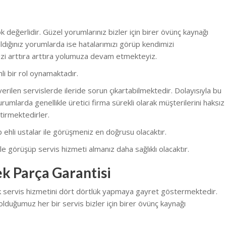
 değerlidir. Güzel yorumlarınız bizler için birer övünç kaynağı
dığınız yorumlarda ise hatalarımızı görüp kendimizi
zi arttıra arttıra yolumuza devam etmekteyiz.
li bir rol oynamaktadır.
erilen servislerde ileride sorun çıkartabilmektedir. Dolayısıyla bu
rumlarda genellikle üretici firma sürekli olarak müşterilerini haksız
tirmektedirler.
nüp ehli ustalar ile görüşmeniz en doğrusu olacaktır.
e görüşüp servis hizmeti almanız daha sağlıklı olacaktır.
ek Parça Garantisi
ak servis hizmetini dört dörtlük yapmaya gayret göstermektedir.
olduğumuz her bir servis bizler için birer övünç kaynağı