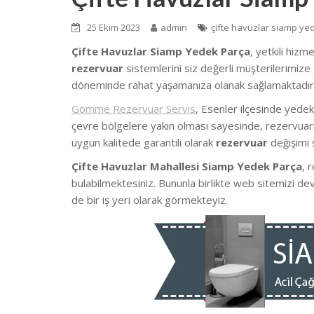
25 Ekim 2023
admin
çifte havuzlar siamp ye
Çifte Havuzlar Siamp Yedek Parça
, yetkili hizm
rezervuar
sistemlerini siz değerli müşterilerimize 
döneminde rahat yaşamanıza olanak sağlamaktadır
Gömme Rezervuar Servis
, Esenler ilçesinde yede
çevre bölgelere yakın olması sayesinde, rezervuarın
uygun kalitede garantili olarak
rezervuar
değişimi 
Çifte Havuzlar Mahallesi Siamp Yedek Parça
, 
bulabilmektesiniz. Bununla birlikte web sitemizi d
de bir iş yeri olarak görmekteyiz.