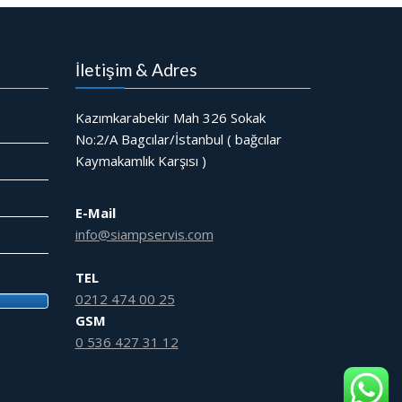
İletişim & Adres
Kazımkarabekir Mah 326 Sokak
No:2/A Bagcılar/İstanbul ( bağcılar
Kaymakamlık Karşısı )
E-Mail
info@siampservis.com
TEL
0212 474 00 25
GSM
0 536 427 31 12