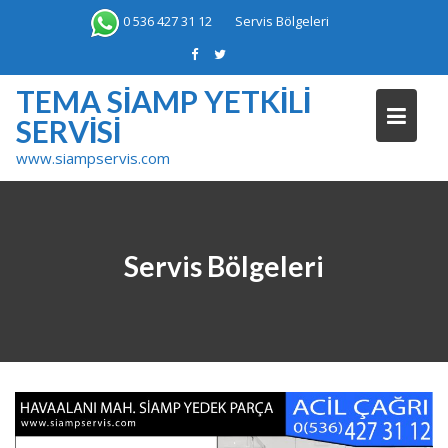
Skip
0 536 427 31 12
Servis Bölgeleri
to
content
TEMA SIAMP YETKILI
SERVISI
www.siampservis.com
Servis Bölgeleri