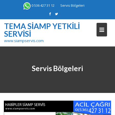
Skip
0 536 427 31 12
Servis Bölgeleri
to
content
TEMA SIAMP YETKILI
SERVISI
www.siampservis.com
Servis Bölgeleri