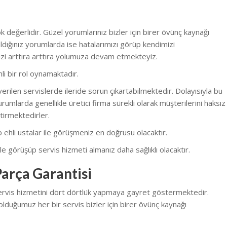
 değerlidir. Güzel yorumlarınız bizler için birer övünç kaynağı
dığınız yorumlarda ise hatalarımızı görüp kendimizi
zi arttıra arttıra yolumuza devam etmekteyiz.
li bir rol oynamaktadır.
erilen servislerde ileride sorun çıkartabilmektedir. Dolayısıyla bu
rumlarda genellikle üretici firma sürekli olarak müşterilerini haksız
tirmektedirler.
nüp ehli ustalar ile görüşmeniz en doğrusu olacaktır.
e görüşüp servis hizmeti almanız daha sağlıklı olacaktır.
arça Garantisi
servis hizmetini dört dörtlük yapmaya gayret göstermektedir.
olduğumuz her bir servis bizler için birer övünç kaynağı