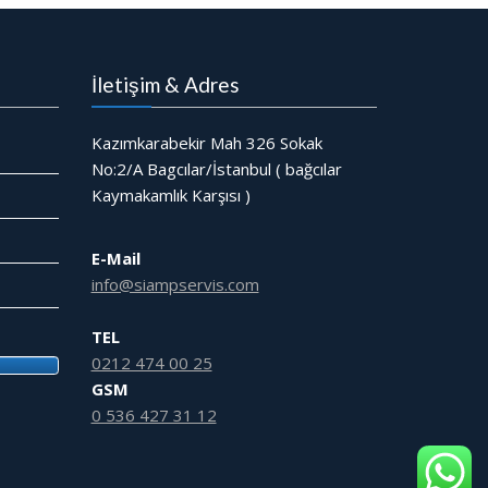
İletişim & Adres
Kazımkarabekir Mah 326 Sokak
No:2/A Bagcılar/İstanbul ( bağcılar
Kaymakamlık Karşısı )
E-Mail
info@siampservis.com
TEL
0212 474 00 25
GSM
0 536 427 31 12