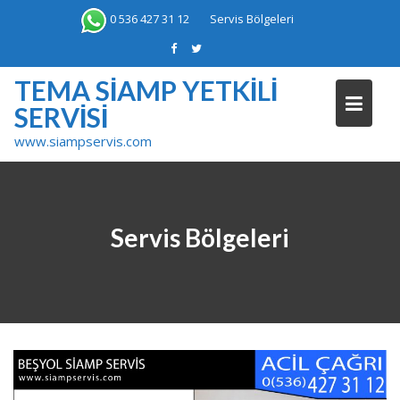
Skip
0 536 427 31 12
Servis Bölgeleri
to
content
TEMA SIAMP YETKILI
SERVISI
www.siampservis.com
Servis Bölgeleri