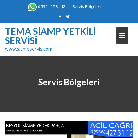
Skip
0 536 427 31 12
Servis Bölgeleri
to
content
TEMA SIAMP YETKILI
SERVISI
www.siampservis.com
Servis Bölgeleri