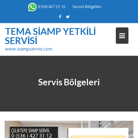
Skip
0 536 427 31 12
Servis Bölgeleri
to
content
TEMA SIAMP YETKILI
SERVISI
www.siampservis.com
Servis Bölgeleri