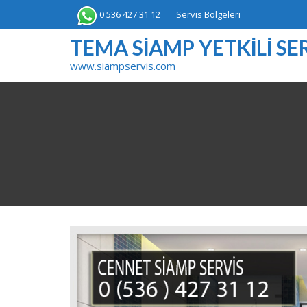
Skip
0 536 427 31 12
Servis Bölgeleri
to
content
TEMA SIAMP YETKILI SER
www.siampservis.com