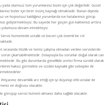
 yada olumsuz tüm yorumlarınız bizim için çok değerlidir. Güzel
arınız bizler için birer övünç kaynağı olmaktadır. Bunun dışında
z ve hoşnutsuz kaldığınız yorumlarda ise hatalarımızı görüp
izi geliştirmekteyiz. Bu sayede her geçen gün kalitemizi arttıra
ra yolumuza devam etmekteyiz.
i Servis hizmetinde ustalık ve beceri çok önemli bir rol
aktadır.
 sırasında titizlik ve temiz çalışma olmadan verilen servislerde
e sorun çıkartabilmektedir. Dolayısıyla bu sorunlar doğal olarak can
lmektedir. Bu gibi durumlarda genellikle üretici firma sürekli olarak
ilerini haksız görmekte ve sizden kaynaklı gibi sebepler ile
irmektedirler.
 ihtiyacınız devamlılık arz ettiği için iyi düşünüp ehli ustalar ile
meniz en doğrusu olacaktır.
e görüşüp servis hizmeti almanız daha sağlıklı olacaktır.
isi