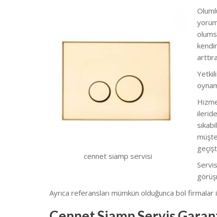
Olumlu
yoruml
olumsu
kendim
arttı
Yetkil
oynam
Hizmet
ilerid
sıkabi
müşter
geçişt
cennet siamp servisi
Servis
görüş
Ayrıca referansları mümkün olduğunca bol firmalar il
Cennet Siamp Servis Garant