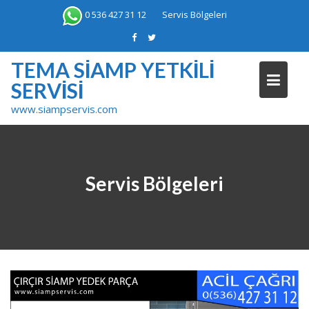
Skip
0 536 427 31 12
Servis Bölgeleri
to
content
TEMA SIAMP YETKILI
SERVISI
www.siampservis.com
Servis Bölgeleri