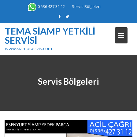
Skip
0 536 427 31 12
Servis Bölgeleri
to
content
TEMA SIAMP YETKILI
SERVISI
www.siampservis.com
Servis Bölgeleri