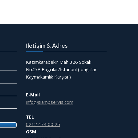
İletişim & Adres
Kazımkarabekir Mah 326 Sokak
No:2/A Bagcılar/İstanbul ( bağcılar
Kaymakamlık Karşısı )
E-Mail
info@siampservis.com
TEL
0212 474 00 25
GSM