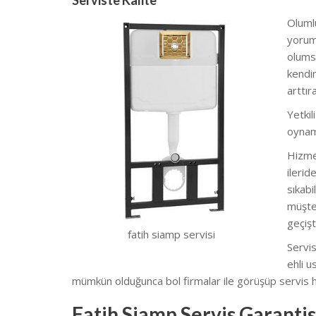
Serviste Kalite
Olumlu
yoruml
olumsu
kendim
arttı
Yetkil
oynam
Hizmet
ilerid
sıkabi
müşter
geçişt
fatih siamp servisi
Servis
ehli u
mümkün olduğunca bol firmalar ile görüşüp servis hi
Fatih Siamp Servis Garantis