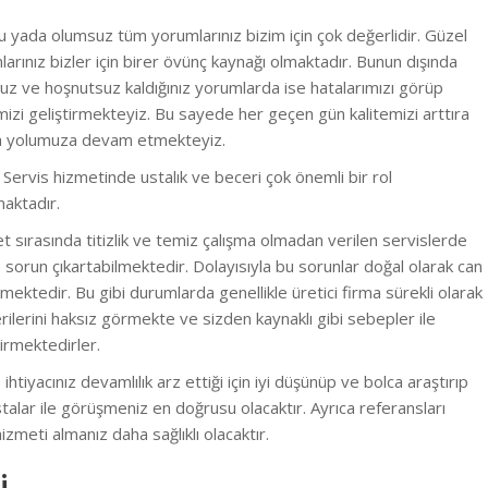
 yada olumsuz tüm yorumlarınız bizim için çok değerlidir. Güzel
arınız bizler için birer övünç kaynağı olmaktadır. Bunun dışında
z ve hoşnutsuz kaldığınız yorumlarda ise hatalarımızı görüp
izi geliştirmekteyiz.
Bu sayede her geçen gün kalitemizi arttıra
ra yolumuza devam etmekteyiz.
i Servis hizmetinde ustalık ve beceri çok önemli bir rol
aktadır.
 sırasında titizlik ve temiz çalışma olmadan verilen servislerde
e sorun çıkartabilmektedir. Dolayısıyla bu sorunlar doğal olarak can
lmektedir. B
u gibi durumlarda genellikle üretici firma sürekli olarak
ilerini haksız görmekte ve sizden kaynaklı gibi sebepler ile
irmektedirler.
 ihtiyacınız devamlılık arz ettiği için iyi düşünüp ve bolca araştırıp
stalar ile görüşmeniz en doğrusu olacaktır. Ayrıca referansları
zmeti almanız daha sağlıklı olacaktır.
i