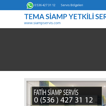
Skip
0 536 427 31 12
Servis Bölgeleri
to
content
TEMA SIAMP YETKILI SER
www.siampservis.com