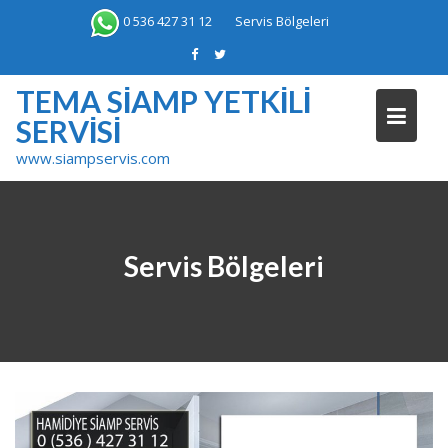
Skip
0 536 427 31 12
Servis Bölgeleri
to
content
TEMA SIAMP YETKILI
SERVISI
www.siampservis.com
Servis Bölgeleri