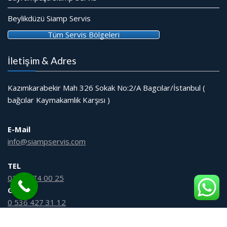
Beylikdüzü Siamp Servis
Tüm Servis Bölgeleri
İletişim & Adres
Kazımkarabekir Mah 326 Sokak No:2/A Bagcılar/İstanbul (
bağcılar Kaymakamlık Karşısı )
E-Mail
info@siampservis.com
TEL
0212 474 00 25
GSM
0 536 427 31 12