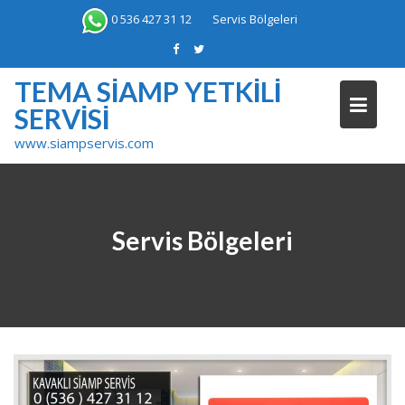
Skip
0 536 427 31 12
Servis Bölgeleri
to
content
TEMA SIAMP YETKILI
SERVISI
www.siampservis.com
Servis Bölgeleri