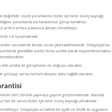
 değerlidir. Güzel yorumlarınız bizler için birer övünç kaynağı
dığınız yorumlarda ise hatalarımızı görüp kendimizi
zi arttıra arttıra yolumuza devam etmekteyiz.
li bir rol oynamaktadır.
erilen servislerde ileride sorun çıkartabilmektedir. Dolayısıyla bu
rumlarda genellikle üretici firma sürekli olarak müşterilerini haksız
tirmektedirler.
nüp ehli ustalar ile görüşmeniz en doğrusu olacaktır.
e görüşüp servis hizmeti almanız daha sağlıklı olacaktır.
rantisi
hizmetini dört dörtlük yapmaya gayret göstermektedir. Bununla
z her bir servis bizler için birer övünç kaynağı olmaktadır.
eyiz. Dolayısıyla en kaliteli bir işçilik ve titizlik ile uygulama