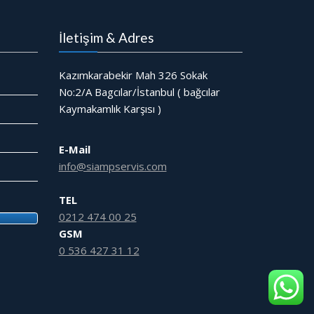
İletişim & Adres
Kazımkarabekir Mah 326 Sokak
No:2/A Bagcılar/İstanbul ( bağcılar
Kaymakamlık Karşısı )
E-Mail
info@siampservis.com
TEL
0212 474 00 25
GSM
0 536 427 31 12