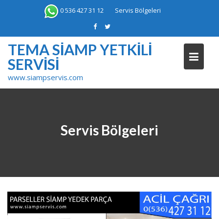
Skip
0 536 427 31 12
Servis Bölgeleri
to
content
TEMA SIAMP YETKILI
SERVISI
www.siampservis.com
Servis Bölgeleri