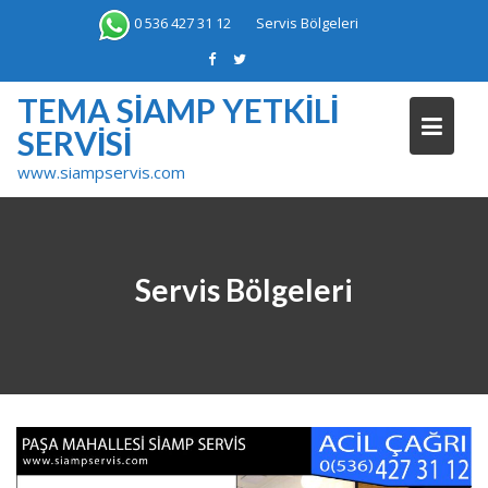
Skip
0 536 427 31 12
Servis Bölgeleri
to
content
TEMA SIAMP YETKILI
SERVISI
www.siampservis.com
Servis Bölgeleri