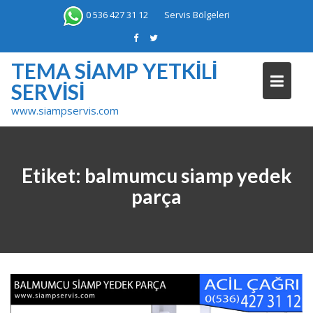
Skip
0 536 427 31 12
Servis Bölgeleri
to
content
TEMA SIAMP YETKILI
SERVISI
www.siampservis.com
Etiket:
balmumcu siamp yedek
parça