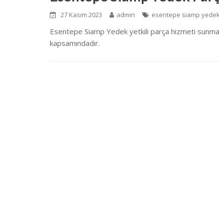
27 Kasım 2023
admin
esentepe siamp yedek
Esentepe Siamp Yedek yetkili parça hizmeti sunmakt
kapsamındadır.