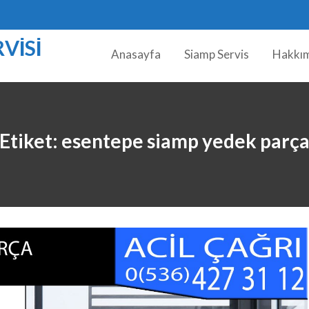
VISI
Anasayfa
Siamp Servis
Hakkı
Etiket:
esentepe siamp yedek parç