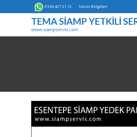
Skip
0 536 427 31 12
Servis Bölgeleri
to
content
TEMA SIAMP YETKILI SER
www.siampservis.com