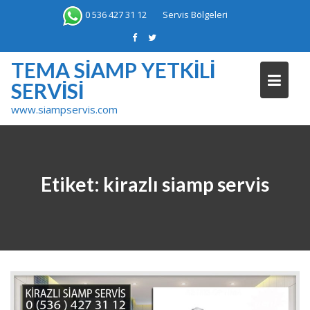
Skip
0 536 427 31 12
Servis Bölgeleri
to
content
TEMA SIAMP YETKILI
SERVISI
www.siampservis.com
Etiket:
kirazlı siamp servis