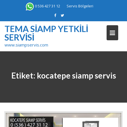
Skip
0 536 427 31 12
Servis Bölgeleri
to
content
TEMA SIAMP YETKILI
SERVISI
www.siampservis.com
Etiket:
kocatepe siamp servis