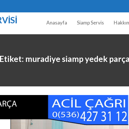
VISI
Anasayfa
Siamp Servis
Hakkı
Etiket:
muradiye siamp yedek parç