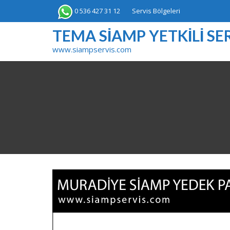
Skip
0 536 427 31 12
Servis Bölgeleri
to
content
TEMA SIAMP YETKILI SER
www.siampservis.com